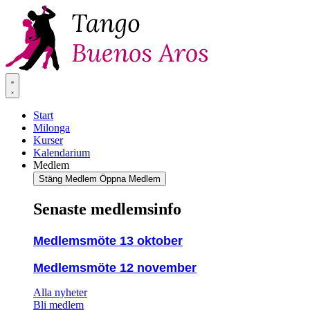
Hoppa
till
innehåll
Start
Milonga
Kurser
Kalendarium
Medlem
Stäng Medlem
Öppna Medlem
Senaste medlemsinfo
Medlemsmöte 13 oktober
Medlemsmöte 12 november
Alla nyheter
Bli medlem