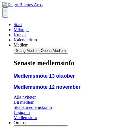
Hoppa
till
innehåll
Start
Milonga
Kurser
Kalendarium
Medlem
Stäng Medlem
Öppna Medlem
Senaste medlemsinfo
Medlemsmöte 13 oktober
Medlemsmöte 12 november
Alla nyheter
Bli medlem
Skapa medlemskonto
Logga in
Medlemsinfo
Om oss