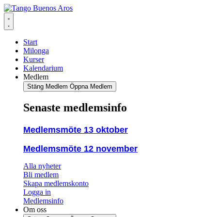
Hoppa
till
innehåll
Start
Milonga
Kurser
Kalendarium
Medlem
Stäng Medlem
Öppna Medlem
Senaste medlemsinfo
Medlemsmöte 13 oktober
Medlemsmöte 12 november
Alla nyheter
Bli medlem
Skapa medlemskonto
Logga in
Medlemsinfo
Om oss