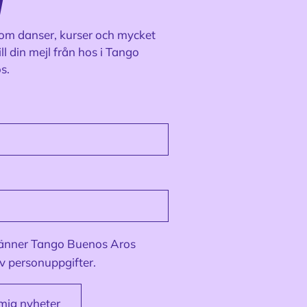
l
om danser, kurser och mycket
ill din mejl från hos i Tango
s.
känner
Tango Buenos Aros
v personuppgifter.
mig nyheter