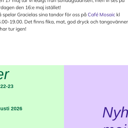
n 17 maj tar vi ledigt från söndagsdansen, men vi ses på
rdagen den 16:e maj istället!
 spelar Gracielas sina tandor för oss på
Café Mosaic
kl
.00-19.00. Det finns fika, mat, god dryck och tangovänner
 har tur igen!
er
 22-23
Nyhe
usti 2026