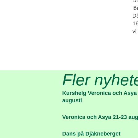
De
lö
Då
16
vi
Fler nyhet
Kurshelg Veronica och Asya
augusti
Veronica och Asya 21-23 aug
Dans på Djäkneberget