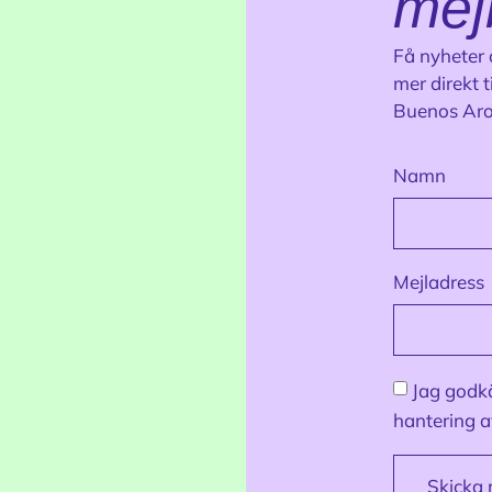
mej
Få nyheter 
mer direkt t
Buenos Aro
Namn
Mejladress
Jag god
hantering a
Skicka 