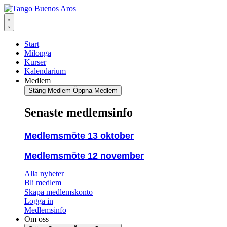
Hoppa
till
innehåll
Start
Milonga
Kurser
Kalendarium
Medlem
Stäng Medlem
Öppna Medlem
Senaste medlemsinfo
Medlemsmöte 13 oktober
Medlemsmöte 12 november
Alla nyheter
Bli medlem
Skapa medlemskonto
Logga in
Medlemsinfo
Om oss