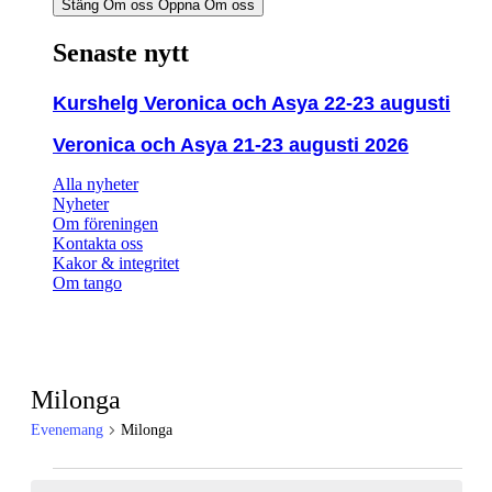
Stäng Om oss
Öppna Om oss
Senaste nytt
Kurshelg Veronica och Asya 22-23 augusti
Veronica och Asya 21-23 augusti 2026
Alla nyheter
Nyheter
Om föreningen
Kontakta oss
Kakor & integritet
Om tango
Milonga
Evenemang
Milonga
Evenemang