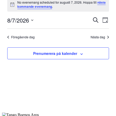
No evenemang scheduled for augusti 7, 2026. Hoppa till
nästa
för
Notis
kommande evenemang
.
augusti
7,
8/7/2026
Evenema
Even
Sök
Dag
vynav
2026
Search
Välj
datum.
and
Föregående dag
Nästa dag
Views
Navigati
Prenumerera på kalender